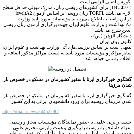
کورس اصلی الزامی است.
برای کشورهای روسی زبان، مدرک قبولی حداقل سطح (TBU:basic
level)A2 زبان روسی بر اساس آزمون TORFL لازم می‌باشد.
در این راستا به اطلاع می‌رساند مؤسسات مورد تأیید وزارت
بهداشت و وزارت علوم ایران جهت برگزاری آزمون زبان روسی A2
بدین شرح می‌باشد:
- دانشگاه الزهرا (س)
- کانون زبان ایران
بدیهی است بر اساس بررسی‌های آتی وزارت بهداشت و علوم ایران،
سایر مراکز و مؤسسات مورد تأیید به لیست مراکز مذکور اضافه و
اطلاع رسانی خواهد شد.
گفتگوی خبرگزاری ایرنا با سفیر کشورمان در مسکو در خصوص باز
شدن مرزها
گفتگوی خبرگزاری ایرنا با سفیر کشورمان در مسکو در خصوص باز
شدن مرزهای روسیه برای ورود دانشجویان ایرانی به این کشور
https://irna.ir/news/84452296/
جلسه رایزنی علمی با حضور نمایندگان مؤسسات مجاز و رسمی
اعزام دانشجو به روسیه با پیگیری و همت رایزنی محترم علمی
جمهوری اسلامی ایران در روسیه ، جناب آقای دکتر نجفی و آقای