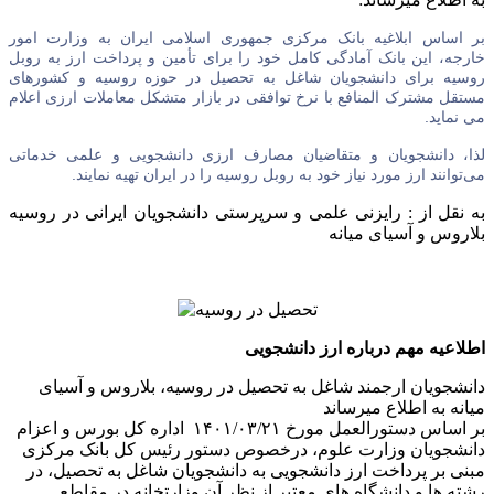
بر اساس ابلاغیه بانک مرکزی جمهوری اسلامی ایران به وزارت امور
خارجه، این بانک آمادگی کامل خود را برای تأمین و پرداخت ارز به روبل
روسیه برای دانشجویان شاغل به تحصیل در حوزه روسیه و کشورهای
مستقل مشترک المنافع با نرخ توافقی در بازار متشکل معاملات ارزی اعلام
می نماید.
لذا، دانشجویان و متقاضیان مصارف ارزی دانشجویی و علمی خدماتی
می‌توانند ارز مورد نیاز خود به روبل روسیه را در ایران تهیه نمایند.
به نقل از : رایزنی علمی و سرپرستی دانشجویان ایرانی در روسیه
بلاروس و آسیای میانه
اطلاعیه مهم درباره ارز دانشجویی
دانشجویان ارجمند شاغل به تحصیل در روسیه، بلاروس و آسیای
میانه به اطلاع میرساند
بر اساس دستورالعمل مورخ ۱۴۰۱/۰۳/۲۱ اداره کل بورس و اعزام
دانشجویان وزارت علوم، درخصوص دستور رئیس کل بانک مرکزی
مبنی بر پرداخت ارز دانشجویی به دانشجویان شاغل به تحصیل، در
رشته ها و دانشگاه های معتبر از نظر آن وزارتخانه در مقاطع