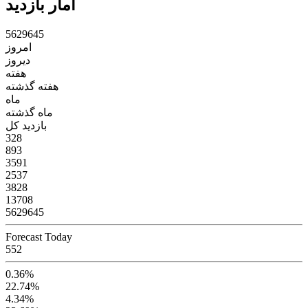
آمار بازدید
5
6
2
9
6
4
5
امروز
دیروز
هفته
هفته گذشته
ماه
ماه گذشته
بازدید کل
328
893
3591
2537
3828
13708
5629645
Forecast Today
552
0.36%
22.74%
4.34%