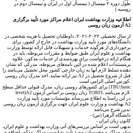
طول دوره ۲ نیمسال ( نیمسال اول در ایران و نیمسال دوم در
روسیه )
اطلاعیه وزارت بهداشت ایران اعلام مراکز مورد تأیید برگزاری
آزمون زبان روسی A2
از سال تحصیلی ۲۰۲۲-۲۰۲۱، داوطلبان تحصیل با هزینه شخصی در
دانشگاه‌های مورد تأیید وزارت بهداشت در خارج از کشور، برای
برخورداری از هرگونه خدمات و تسهیلات قابل ارائه توسط وزارت
بهداشت و علوم ایران طبق ضوابط و مقررات مربوطه، باید در
هنگام ارائه درخواست برای بهره‌مندی از خدمات مذکور، علاوه
برمستندات اعلام شده در آئین نامه‌های مربوطه، مدرکی که نشان‌
دهنده تسلط لازم آنها به زبان خارجی کشور محل تحصیل می‌باشد را
نیز ارائه نمایند. اخذ مدرک زبان روسی A2 قبل از شروع تحصیل در
کورس اصلی الزامی است.
برای کشورهای روسی زبان، مدرک قبولی حداقل سطح (TBU:basic
level)A2 زبان روسی بر اساس آزمون TORFL لازم می‌باشد.
در این راستا به اطلاع می‌رساند مؤسسات مورد تأیید وزارت
بهداشت و وزارت علوم ایران جهت برگزاری آزمون زبان روسی A2
بدین شرح می‌باشد:
- دانشگاه الزهرا (س)
- کانون زبان ایران
بدیهی است بر اساس بررسی‌های آتی وزارت بهداشت و علوم ایران،
سایر مراکز و مؤسسات مورد تأیید به لیست مراکز مذکور اضافه و