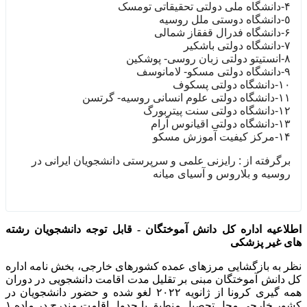
۴-دانشگاه ملی دولتی تحقیقاتی تومسک
٥-دانشگاه دوستی ملل روسیه
۶-دانشگاه فدرال قفقاز شمالی
٧-دانشگاه دولتی باشکیر
٨-انستیتو دولتی زبان روسی- پوشکین
٩-دانشگاه دولتی مسکو- لامانوسف
١‌۰-دانشگاه دولتی پسکوف
١١-دانشگاه دولتی علوم انسانی روسیه- گرتسن
١٢-دانشگاه دولتی سنت پیتربورگ
١٣-دانشگاه دولتی اقیانوس آرام
١۴-مرکز کیفیت آموزش مسکو
برگرفته از : رایزنی علمی و سرپرستی دانشجویان ایرانی در
روسیه و بلاروس و آسیای میانه
اطلاعیه اداره کل دانش آموختگان - قابل توجه دانشجویان رشته
های غیر پزشکی
نظر به بازگشایی مرزهای عمده کشورهای خارجی، بخش نامه اداره
کل دانش آموختگان مبنی بر تقلیل مدت اقامت دانشجویی در دوران
همه گیری کرونا از ژانویه ۲۰۲۲ لغو شده و حضور دانشجویان در
کشور خارجی محل تحصیل منطبق با جدول اقامت مندرج در ماده ۱