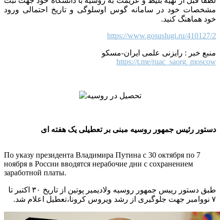
لطفا قبل از تهیه بلیط و عزیمت به روسیه با دانشگاه خود جهت ثبت
مشخصات خود در سامانه گوس اوسلوگی و تاریخ احتمالی ورود
خود هماهنگ کنید.
https://www.gosuslugi.ru/410127/2
منبع خبر : رایزنی علمی ایران-مسکو
https://t.me/ruac_saorg_moscow
دستور رئیس جمهور روسیه مبنی بر تعطیلی یک هفته ای
По указу президента Владимира Путина с 30 октября по 7
ноября в России вводятся нерабочие дни с сохранением
заработной платы.
طبق دستور رییس جمهور روسیه ولادیمیر پوتین از تاریخ ۳۰ اکتبر تا
۷ نووامبر جهت جلوگیری از رشد ویروس کرونا،تعطیل اعلام شد.