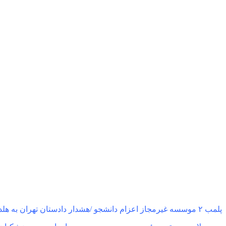
پلمب ۲ موسسه غیرمجاز اعزام دانشجو /هشدار دادستان تهران به هلدینگ‌های مهاجرتی