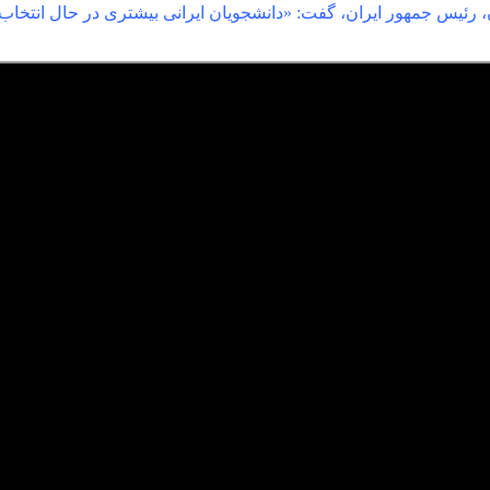
، رئیس جمهور ایران، گفت: «دانشجویان ایرانی بیشتری در حال انتخاب 