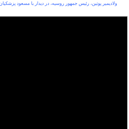
ولادیمیر پوتین، رئیس جمهور روسیه، در دیدار با مسعود پزشکیان