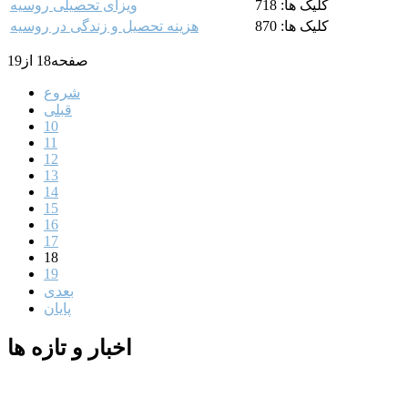
کلیک ها: 718
ویزای تحصیلی روسیه
کلیک ها: 870
هزینه تحصیل و زندگی در روسیه
صفحه18 از19
شروع
قبلی
10
11
12
13
14
15
16
17
18
19
بعدی
پایان
اخبار و تازه ها