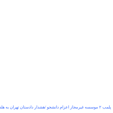
پلمب ۲ موسسه غیرمجاز اعزام دانشجو /هشدار دادستان تهران به هلدینگ‌های مهاجرتی