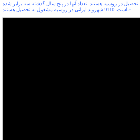
تحصیل در روسیه هستند. تعداد آنها در پنج سال گذشته سه برابر شده
است. 9110 شهروند ایرانی در روسیه مشغول به تحصیل هستند.»