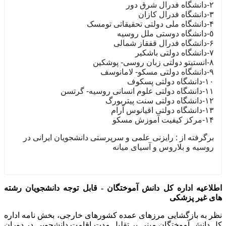
٢-دانشگاه فدرال شرق دور
٣-دانشگاه فدرال کازان
۴-دانشگاه ملی دولتی تحقیقاتی تومسک
٥-دانشگاه دوستی ملل روسیه
۶-دانشگاه فدرال قفقاز شمالی
٧-دانشگاه دولتی باشکیر
٨-انستیتو دولتی زبان روسی- پوشکین
٩-دانشگاه دولتی مسکو- لامانوسف
١‌۰-دانشگاه دولتی پسکوف
١١-دانشگاه دولتی علوم انسانی روسیه- گرتسن
١٢-دانشگاه دولتی سنت پیتربورگ
١٣-دانشگاه دولتی اقیانوس آرام
١۴-مرکز کیفیت آموزش مسکو
برگرفته از : رایزنی علمی و سرپرستی دانشجویان ایرانی در
روسیه و بلاروس و آسیای میانه
اطلاعیه اداره کل دانش آموختگان - قابل توجه دانشجویان رشته
های غیر پزشکی
نظر به بازگشایی مرزهای عمده کشورهای خارجی، بخش نامه اداره
کل دانش آموختگان مبنی بر تقلیل مدت اقامت دانشجویی در دوران