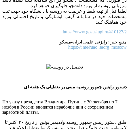
در صورتی که مشخصات دانشجو در این سامانه ثبت نشده باشد
مرزبانی روسیه از ورود دانشجو جلوگیری خواهد کرد.
لطفا قبل از تهیه بلیط و عزیمت به روسیه با دانشگاه خود جهت ثبت
مشخصات خود در سامانه گوس اوسلوگی و تاریخ احتمالی ورود
خود هماهنگ کنید.
https://www.gosuslugi.ru/410127/2
منبع خبر : رایزنی علمی ایران-مسکو
https://t.me/ruac_saorg_moscow
دستور رئیس جمهور روسیه مبنی بر تعطیلی یک هفته ای
По указу президента Владимира Путина с 30 октября по 7
ноября в России вводятся нерабочие дни с сохранением
заработной платы.
طبق دستور رییس جمهور روسیه ولادیمیر پوتین از تاریخ ۳۰ اکتبر تا
۷ نووامبر جهت جلوگیری از رشد ویروس کرونا،تعطیل اعلام شد.