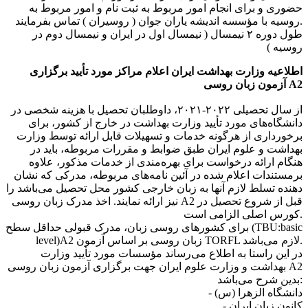
حضوری و برای انجام امور مربوط به ثبت نام و امور مربوط به
روسیه با مؤسسه اندیشه یاران جوان ( روسیران ) تماس بفرمایند.
طول دوره ۲ نیمسال ( نیمسال اول در ایران و نیمسال دوم در
روسیه )
اطلاعیه وزارت بهداشت ایران اعلام مراکز مورد تأیید برگزاری
آزمون زبان روسی A2
از سال تحصیلی ۲۰۲۲-۲۰۲۱، داوطلبان تحصیل با هزینه شخصی در
دانشگاه‌های مورد تأیید وزارت بهداشت در خارج از کشور، برای
برخورداری از هرگونه خدمات و تسهیلات قابل ارائه توسط وزارت
بهداشت و علوم ایران طبق ضوابط و مقررات مربوطه، باید در
هنگام ارائه درخواست برای بهره‌مندی از خدمات مذکور، علاوه
برمستندات اعلام شده در آئین نامه‌های مربوطه، مدرکی که نشان‌
دهنده تسلط لازم آنها به زبان خارجی کشور محل تحصیل می‌باشد را
نیز ارائه نمایند. اخذ مدرک زبان روسی A2 قبل از شروع تحصیل در
کورس اصلی الزامی است.
برای کشورهای روسی زبان، مدرک قبولی حداقل سطح (TBU:basic
level)A2 زبان روسی بر اساس آزمون TORFL لازم می‌باشد.
در این راستا به اطلاع می‌رساند مؤسسات مورد تأیید وزارت
بهداشت و وزارت علوم ایران جهت برگزاری آزمون زبان روسی A2
بدین شرح می‌باشد:
- دانشگاه الزهرا (س)
- کانون زبان ایران