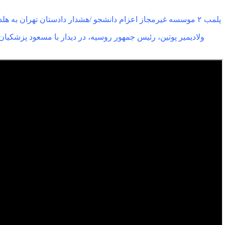
پلمب ۲ موسسه غیرمجاز اعزام دانشجو /هشدار دادستان تهران به هلدینگ‌های مهاجرتی
ولادیمیر پوتین، رئیس جمهور روسیه، در دیدار با مسعود پزشکیان